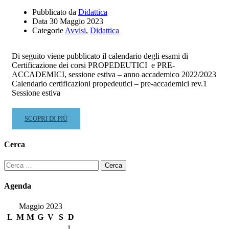
Pubblicato da
Didattica
Data
30 Maggio 2023
Categorie
Avvisi
,
Didattica
Di seguito viene pubblicato il calendario degli esami di
Certificazione dei corsi PROPEDEUTICI e PRE-
ACCADEMICI, sessione estiva – anno accademico 2022/2023
Calendario certificazioni propedeutici – pre-accademici rev.1
Sessione estiva
READ
SCOPRI DI PIÙ
MORE
ABOUT
Cerca
CALENDARIO
CERTIFICAZIONI
Ricerca
CORSI
per:
PROPEDEUTICI
Agenda
–
PREACCADEMICI
Maggio 2023
(SESSIONE
L
M
M
G
V
S
D
ESTIVA)
1