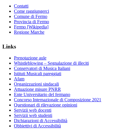
Contatti
Come raggiungerci
Comune di Fermo
Provincia di Fermo
Fermo [Wikipedia]
Regione Marche
Links
Prenotazione aule
Whistleblowing – Segnalazione di illeciti
Conservatori di Musica Italiani
Istituti Musicali pareggiati
Afam
Organizzazioni sindacali
Attuazione misure PNRR
Ente Universitario del fermano
Concorso Internazionale di Composizione 2021
Questionari di rilevazione opinioni
Servizii web docenti
Servizii web studenti
Dichiarazioni di Accessibilità
Obbiettivi di Accessibilità