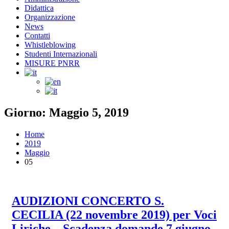
Didattica
Organizzazione
News
Contatti
Whistleblowing
Studenti Internazionali
MISURE PNRR
Giorno: Maggio 5, 2019
Home
2019
Maggio
05
AUDIZIONI CONCERTO S.
CECILIA (22 novembre 2019) per Voci
Liriche – Scadenza domande 7 giugno