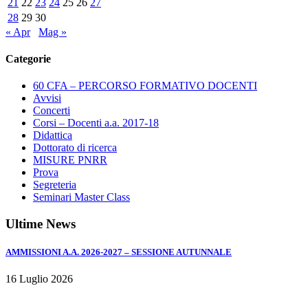
SCADENZA
21
22
23
24
25
26
27
DOMANDE
28
29
30
7
« Apr
Mag »
GIUGNO
2019
Categorie
60 CFA – PERCORSO FORMATIVO DOCENTI
Avvisi
Concerti
Corsi – Docenti a.a. 2017-18
Didattica
Dottorato di ricerca
MISURE PNRR
Prova
Segreteria
Seminari Master Class
Ultime News
AMMISSIONI A.A. 2026-2027 – SESSIONE AUTUNNALE
16 Luglio 2026