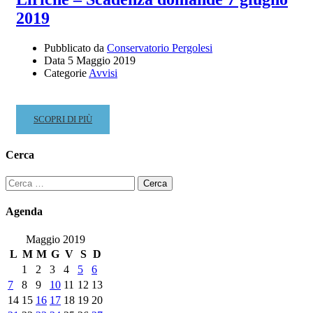
2019
Pubblicato da
Conservatorio Pergolesi
Data
5 Maggio 2019
Categorie
Avvisi
READ
SCOPRI DI PIÙ
MORE
ABOUT
Cerca
AUDIZIONI
CONCERTO
Ricerca
S.
per:
CECILIA
Agenda
(22
NOVEMBRE
Maggio 2019
2019)
L
M
M
G
V
S
D
PER
1
2
3
4
5
6
VOCI
7
8
9
10
11
12
13
LIRICHE
14
15
16
17
18
19
20
–