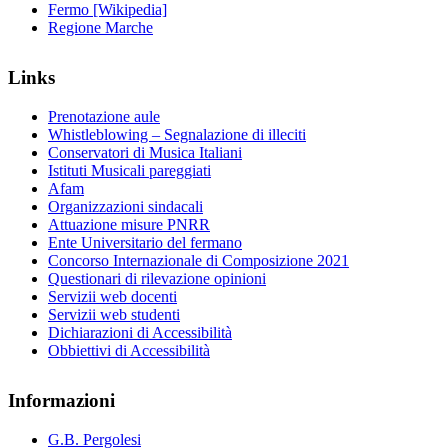
Fermo [Wikipedia]
Regione Marche
Links
Prenotazione aule
Whistleblowing – Segnalazione di illeciti
Conservatori di Musica Italiani
Istituti Musicali pareggiati
Afam
Organizzazioni sindacali
Attuazione misure PNRR
Ente Universitario del fermano
Concorso Internazionale di Composizione 2021
Questionari di rilevazione opinioni
Servizii web docenti
Servizii web studenti
Dichiarazioni di Accessibilità
Obbiettivi di Accessibilità
Informazioni
G.B. Pergolesi