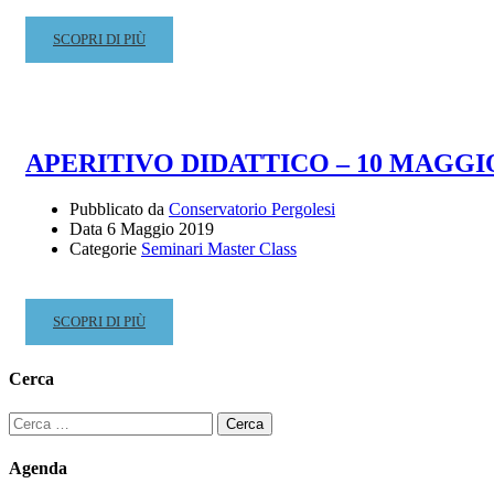
READ
SCOPRI DI PIÙ
MORE
ABOUT
CONCERTO
DEI
DOCENTI
APERITIVO DIDATTICO – 10 MAGGIO
–
“MENDELSSOHN.
Pubblicato da
Conservatorio Pergolesi
UN
Data
6 Maggio 2019
ROMANTICO
Categorie
Seminari Master Class
“CLASSICISTA”
–
GIOVEDÌ
READ
SCOPRI DI PIÙ
9
MORE
MAGGIO
ABOUT
2019
Cerca
APERITIVO
–
DIDATTICO
ORE
Ricerca
–
21.00
per:
10
–
Agenda
MAGGIO
AUDITORIUM