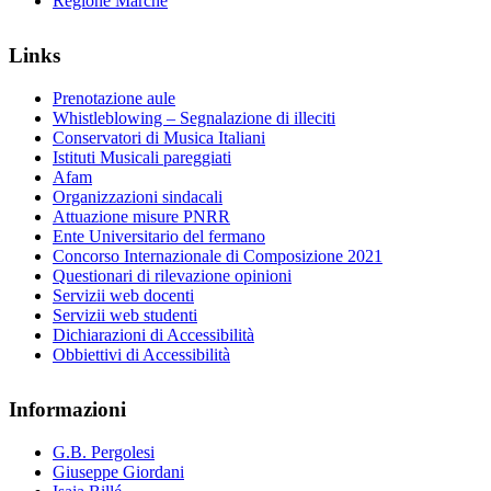
Regione Marche
Links
Prenotazione aule
Whistleblowing – Segnalazione di illeciti
Conservatori di Musica Italiani
Istituti Musicali pareggiati
Afam
Organizzazioni sindacali
Attuazione misure PNRR
Ente Universitario del fermano
Concorso Internazionale di Composizione 2021
Questionari di rilevazione opinioni
Servizii web docenti
Servizii web studenti
Dichiarazioni di Accessibilità
Obbiettivi di Accessibilità
Informazioni
G.B. Pergolesi
Giuseppe Giordani